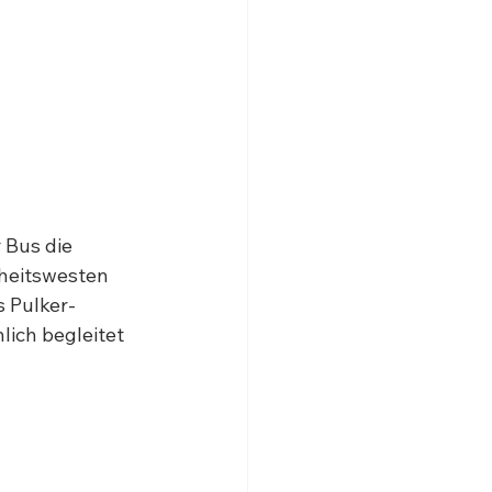
 Bus die 
heitswesten 
s Pulker-
ich begleitet 