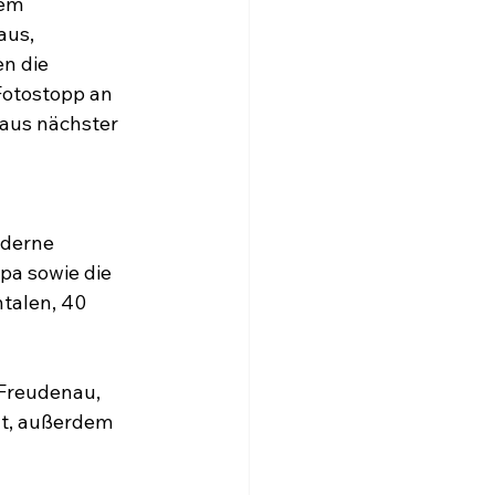
em 
us, 
n die 
Fotostopp an 
aus nächster 
 
oderne 
a sowie die 
talen, 40 
Freudenau, 
gt, außerdem 