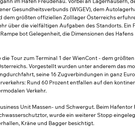
egann im Hafen Freudenau. Vorbei an Lagerhäusern, d
iener Gesundheitsverbunds (WIGEV), dem Autolagerha
 dem größten offiziellen Zolllager Österreichs erfuhre
r über die vielfältigen Aufgaben des Standorts. Ein 
f-Rampe bot Gelegenheit, die Dimensionen des Hafens 
 die Tour zum Terminal 1 der WienCont - dem größten
Österreichs. Vorgestellt wurden unter anderem das m
ngdurchfahrt, seine 16 Zugverbindungen in ganz Europ
rverkehrs: Rund 60 Prozent entfallen auf den kontinen
ermodalen Verkehr. 
 Business Unit Massen- und Schwergut. Beim Hafentor 
chwasserschutztor, wurde ein weiterer Stopp eingele
rhallen, Kräne und Bagger besichtigt. 