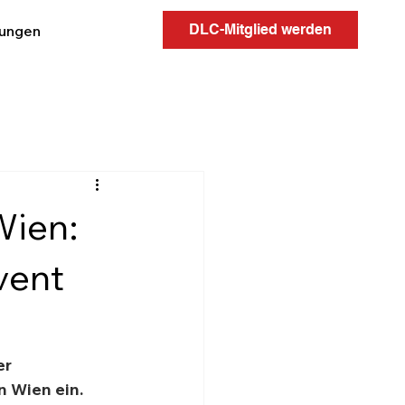
DLC-Mitglied werden
tungen
Wien:
vent
r 
 Wien ein. 