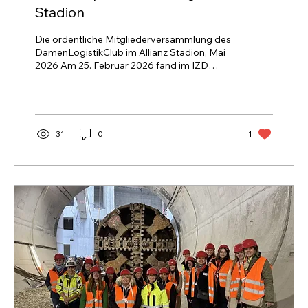
Stadion
Die ordentliche Mitgliederversammlung des
DamenLogistikClub im Allianz Stadion, Mai
2026 Am 25. Februar 2026 fand im IZD
Tower in Wien das 5. Netzwerktreffen von EY
Women4Impact statt – diesmal in
Kooperation mit dem DamenLogistikClub.
Unter dem Motto „Coop for Decarb“ stand
die Frage im Mittelpunkt, wie Unternehmen
31
0
1
und Logistikdienstleister gemeinsam zur
Dekarbonisierung der Logistik beitragen
können.