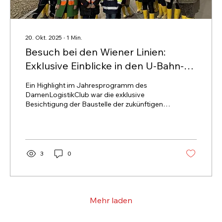
20. Okt. 2025
∙
1
Min.
Besuch bei den Wiener Linien:
Exklusive Einblicke in den U-Bahn-
Bau
Ein Highlight im Jahresprogramm des
DamenLogistikClub war die exklusive
Besichtigung der Baustelle der zukünftigen
U2-Station Matzleinsdorfer Platz. 20
Mitglieder bekamen am 6. Oktober 2025 die
Gelegenheit, einen Blick hinter die Kulissen
eines der größten Infrastrukturprojekte
Wiens zu werfen.
3
0
Mehr laden