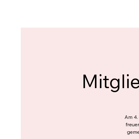
Mitgl
Am 4. 
freue
geme